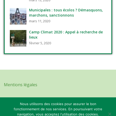
mars 13, 2020
Municipales : tous écolos ? Démasquons,
marchons, sanctionnons
mars 11, 2020
Camp Climat 2020 : Appel à recherche de
lieux
février 5, 2020
Mentions légales
Nous utilisons des cookies pour assurer le bon
Ensemble, construisons un monde meilleur en relevant le
fonctionnement de nos services. En poursuivant votre
défi climatique !
navigation, vous acceptez l'utilisation des cookies.